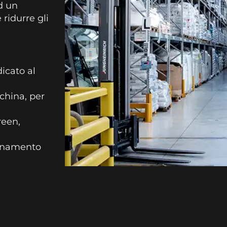
d un
 ridurre gli
dicato al
china, per
reen,
ornamento