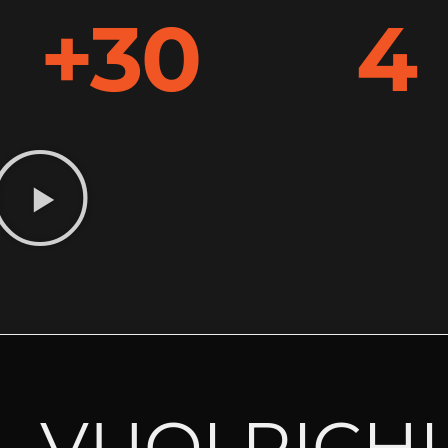
+30
4
VUOI RICH