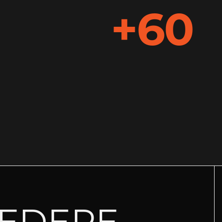
+60
IEDERE