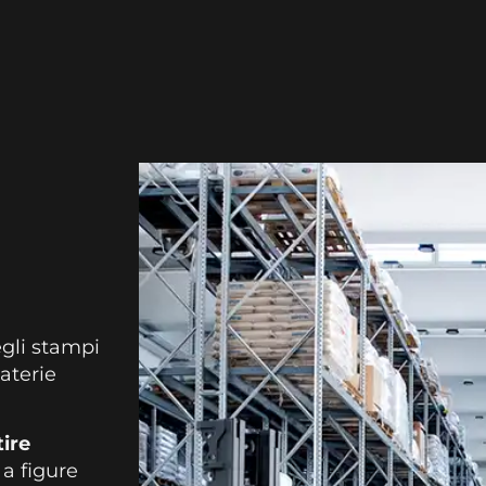
egli stampi
aterie
tire
 a figure