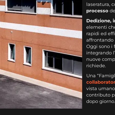
laseratura, c
processo
de
Dedizione, i
elementi ch
rapidi ed ef
affrontando 
Oggi sono i 
integrando l
nuove compe
richiede.
Una “Famigli
collaborato
vista umano 
contributo p
dopo giorno